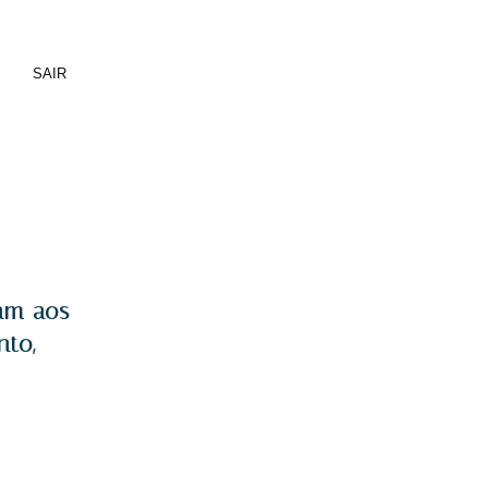
SAIR
am aos
nto,