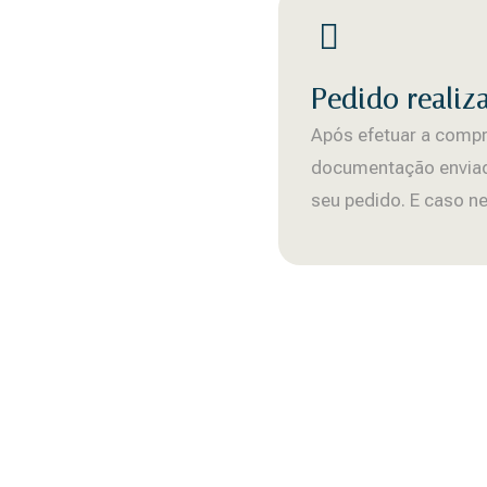
Pedido realiz
Após efetuar a compra
documentação enviad
seu pedido. E caso n