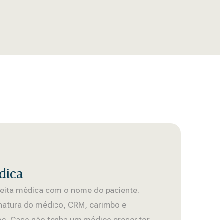
dica
eita médica com o nome do paciente,
inatura do médico, CRM, carimbo e
cos. Caso não tenha um médico prescritor,